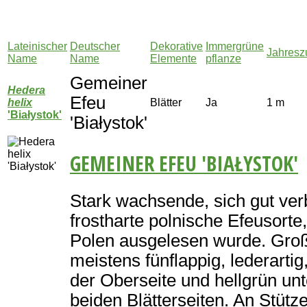
Lateinischer
Deutscher
Dekorative
Immergrüne
Jahres
Name
Name
Elemente
pflanze
Gemeiner
Hedera
Efeu
helix
Blätter
Ja
1 m
'Białystok'
'Białystok'
GEMEINER EFEU 'BIAŁYSTOK'
Stark wachsende, sich gut verb
frostharte polnische Efeusorte
Polen ausgelesen wurde. Große
meistens fünflappig, lederarti
der Oberseite und hellgrün un
beiden Blätterseiten. An Stützen