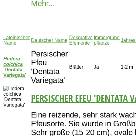
Mehr...
Lateinischer
Dekorative
Immergrüne
Deutscher Name
Jahre
Name
Elemente
pflanze
Persischer
Hedera
Efeu
colchica
Blätter
Ja
1-2 m
'Dentata
'Dentata
Variegata'
Variegata'
PERSISCHER EFEU 'DENTATA V
Eine reizende, sehr stark wa
Efeusorte. Sie wurde in Großb
Sehr große (15-20 cm), ovale b