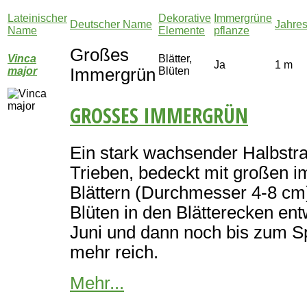
Lateinischer
Dekorative
Immergrüne
Deutscher Name
Jahre
Name
Elemente
pflanze
Großes
Vinca
Blätter,
Ja
1 m
major
Immergrün
Blüten
GROSSES IMMERGRÜN
Ein stark wachsender Halbstr
Trieben, bedeckt mit großen 
Blättern (Durchmesser 4-8 cm).
Blüten in den Blätterecken entw
Juni und dann noch bis zum Sp
mehr reich.
Mehr...