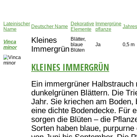
Lateinischer
Dekorative
Immergrüne
Deutscher Name
Jahre
Name
Elemente
pflanze
Kleines
Blätter,
Vinca
blaue
Ja
0,5 m
minor
Immergrün
Blüten
KLEINES IMMERGRÜN
Ein immergrüner Halbstrauch m
dunkelgrünen Blättern. Die T
Jahr. Sie kriechen am Boden, 
eine dichte Bodendecke. Für e
sorgen die Blüten – die Pflanze
Sorten haben blaue, purpurne 
von Juni bis September. Die 