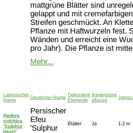
mattgrüne Blätter sind unregel
gelappt und mit cremefarbige
Streifen geschmückt. An Klette
Pflanze mit Haftwurzeln fest. S
Wänden und erreicht eine Wuc
pro Jahr). Die Pflanze ist mitt
Mehr...
Lateinischer
Dekorative
Immergrüne
Deutscher Name
Jahre
Name
Elemente
pflanze
Persischer
Hedera
Efeu
colchica
Blätter
Ja
1-2 m
'Sulphur
'Sulphur
Heart'