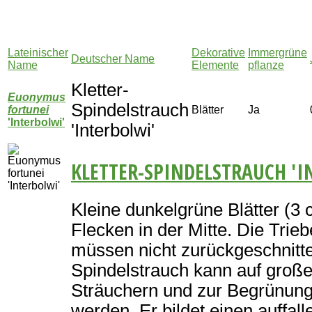
Lateinischer
Dekorative
Immergrüne
Deutscher Name
Name
Elemente
pflanze
Kletter-
Euonymus
Spindelstrauch
fortunei
Blätter
Ja
'Interbolwi'
'Interbolwi'
KLETTER-SPINDELSTRAUCH 'I
Kleine dunkelgrüne Blätter (3 
Flecken in der Mitte. Die Tri
müssen nicht zurückgeschnitte
Spindelstrauch kann auf groß
Sträuchern und zur Begrünung
werden. Er bildet einen auffal