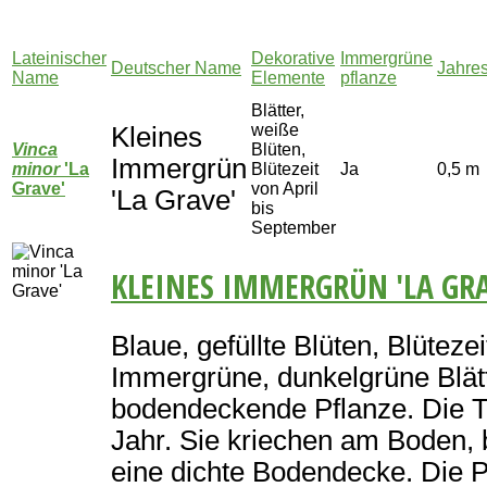
Lateinischer
Dekorative
Immergrüne
Deutscher Name
Jahre
Name
Elemente
pflanze
Blätter,
weiße
Kleines
Vinca
Blüten,
Immergrün
minor
'La
Blütezeit
Ja
0,5 m
Grave'
von April
'La Grave'
bis
September
KLEINES IMMERGRÜN 'LA GRA
Blaue, gefüllte Blüten, Blüteze
Immergrüne, dunkelgrüne Blät
bodendeckende Pflanze. Die 
Jahr. Sie kriechen am Boden, 
eine dichte Bodendecke. Die 