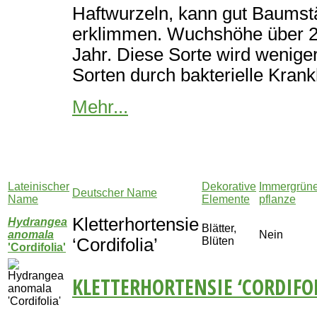
Haftwurzeln, kann gut Baum
erklimmen. Wuchshöhe über 2
Jahr. Diese Sorte wird wenige
Sorten durch bakterielle Krankh
Mehr...
Lateinischer
Dekorative
Immergrün
Deutscher Name
Name
Elemente
pflanze
Kletterhortensie
Hydrangea
Blätter,
anomala
Nein
‘Cordifolia’
Blüten
'Cordifolia'
KLETTERHORTENSIE ‘CORDIFOL