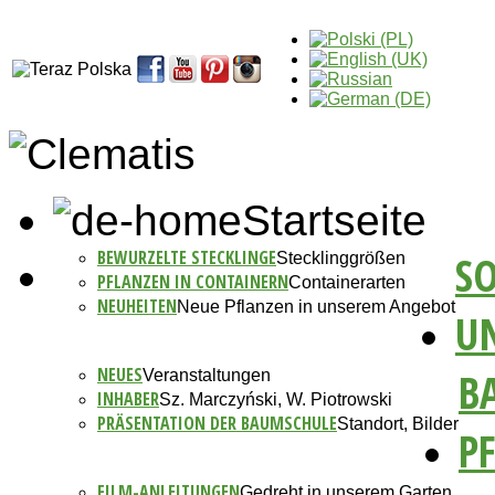
Startseite
BEWURZELTE STECKLINGE
S
Stecklinggrößen
PFLANZEN IN CONTAINERN
Containerarten
NEUHEITEN
Neue Pflanzen in unserem Angebot
U
NEUES
B
Veranstaltungen
INHABER
Sz. Marczyński, W. Piotrowski
PRÄSENTATION DER BAUMSCHULE
Standort, Bilder
P
FILM-ANLEITUNGEN
Gedreht in unserem Garten