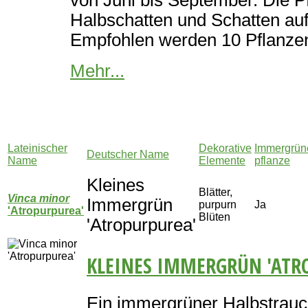
Halbschatten und Schatten au
Empfohlen werden 10 Pflanzen 
Mehr...
Lateinischer
Dekorative
Immergrün
Deutscher Name
Name
Elemente
pflanze
Kleines
Blätter,
Vinca minor
Immergrün
purpurn
Ja
'Atropurpurea'
Blüten
'Atropurpurea'
KLEINES IMMERGRÜN 'ATR
Ein immergrüner Halbstrauc