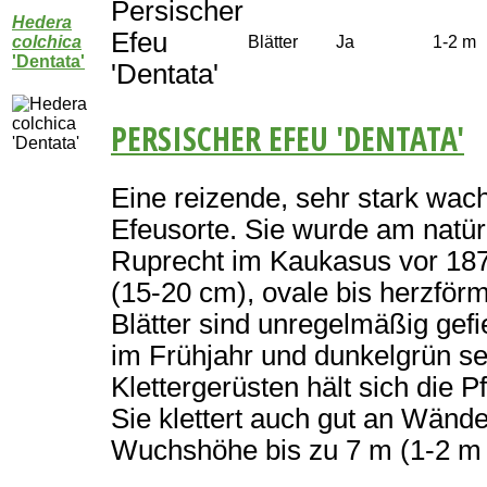
Persischer
Hedera
Efeu
colchica
Blätter
Ja
1-2 m
'Dentata'
'Dentata'
PERSISCHER EFEU 'DENTATA'
Eine reizende, sehr stark wa
Efeusorte. Sie wurde am natürl
Ruprecht im Kaukasus vor 18
(15-20 cm), ovale bis herzförm
Blätter sind unregelmäßig gefie
im Frühjahr und dunkelgrün s
Klettergerüsten hält sich die P
Sie klettert auch gut an Wände
Wuchshöhe bis zu 7 m (1-2 m p