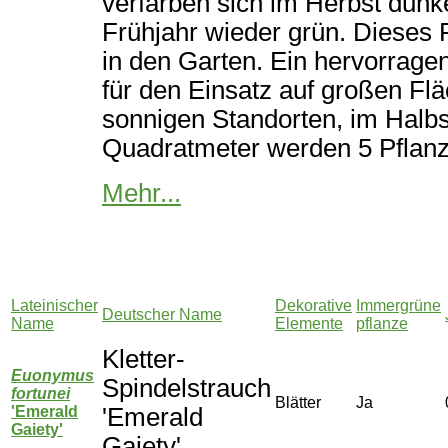
verfärben sich im Herbst dun
Frühjahr wieder grün. Dieses 
in den Garten. Ein hervorrag
für den Einsatz auf großen Fl
sonnigen Standorten, im Halbs
Quadratmeter werden 5 Pflanze
Mehr...
Lateinischer
Dekorative
Immergrüne
Deutscher Name
Name
Elemente
pflanze
Kletter-
Euonymus
Spindelstrauch
fortunei
Blätter
Ja
'Emerald
'Emerald
Gaiety'
Gaiety'