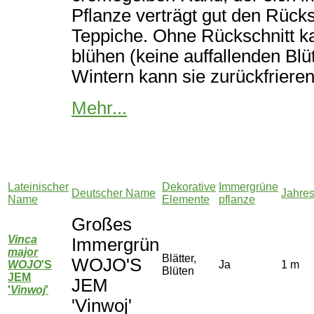
Pflanze verträgt gut den Rücksc
Teppiche. Ohne Rückschnitt ka
blühen (keine auffallenden Blü
Wintern kann sie zurückfrieren.
Mehr...
Lateinischer
Dekorative
Immergrüne
Deutscher Name
Jahre
Name
Elemente
pflanze
Großes
Vinca
Immergrün
major
Blätter,
WOJO'S
WOJO
'S
Ja
1 m
Blüten
JEM
JEM
'
Vinwoj
'
'Vinwoj'