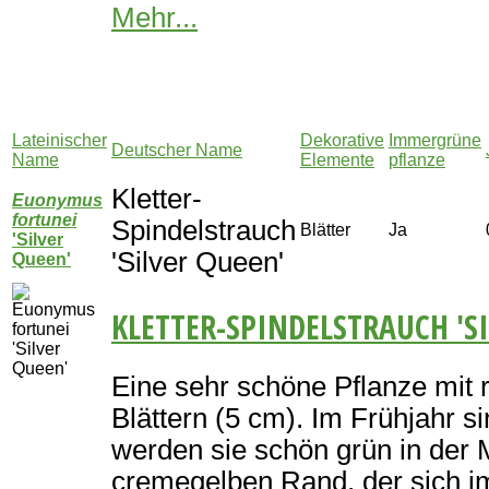
Mehr...
Lateinischer
Dekorative
Immergrüne
Deutscher Name
Name
Elemente
pflanze
Kletter-
Euonymus
fortunei
Spindelstrauch
Blätter
Ja
'Silver
'Silver Queen'
Queen'
KLETTER-SPINDELSTRAUCH 'S
Eine sehr schöne Pflanze mit 
Blättern (5 cm). Im Frühjahr s
werden sie schön grün in der M
cremegelben Rand, der sich i