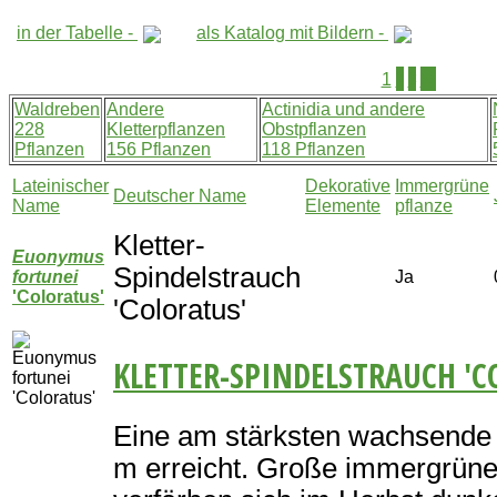
in der Tabelle -
als Katalog mit Bildern -
2
3
>>
1
Waldreben
Andere
Actinidia und andere
228
Kletterpflanzen
Obstpflanzen
Pflanzen
156 Pflanzen
118 Pflanzen
Lateinischer
Dekorative
Immergrüne
Deutscher Name
Name
Elemente
pflanze
Kletter-
Euonymus
Spindelstrauch
fortunei
Ja
'Coloratus'
'Coloratus'
KLETTER-SPINDELSTRAUCH 'C
Eine am stärksten wachsende S
m erreicht. Große immergrüne,