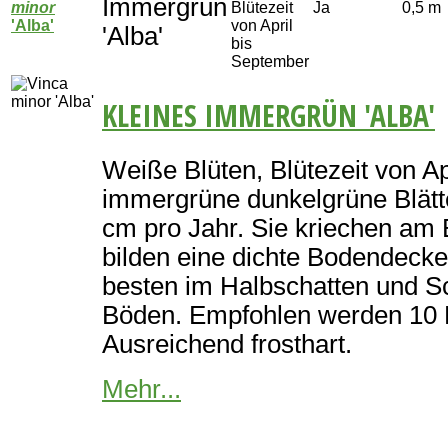
Immergrün
minor
Blütezeit
Ja
0,5 m
'Alba'
von April
'Alba'
bis
September
KLEINES IMMERGRÜN 'ALBA'
Weiße Blüten, Blütezeit von Ap
immergrüne dunkelgrüne Blätt
cm pro Jahr. Sie kriechen am
bilden eine dichte Bodendecke
besten im Halbschatten und S
Böden. Empfohlen werden 10 
Ausreichend frosthart.
Mehr...